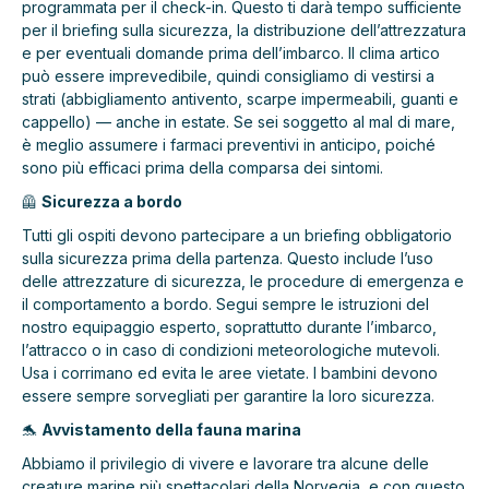
programmata per il check-in. Questo ti darà tempo sufficiente
per il briefing sulla sicurezza, la distribuzione dell’attrezzatura
e per eventuali domande prima dell’imbarco. Il clima artico
può essere imprevedibile, quindi consigliamo di vestirsi a
strati (abbigliamento antivento, scarpe impermeabili, guanti e
cappello) — anche in estate. Se sei soggetto al mal di mare,
è meglio assumere i farmaci preventivi in anticipo, poiché
sono più efficaci prima della comparsa dei sintomi.
🦺
Sicurezza a bordo
Tutti gli ospiti devono partecipare a un briefing obbligatorio
sulla sicurezza prima della partenza. Questo include l’uso
delle attrezzature di sicurezza, le procedure di emergenza e
il comportamento a bordo. Segui sempre le istruzioni del
nostro equipaggio esperto, soprattutto durante l’imbarco,
l’attracco o in caso di condizioni meteorologiche mutevoli.
Usa i corrimano ed evita le aree vietate. I bambini devono
essere sempre sorvegliati per garantire la loro sicurezza.
🐬
Avvistamento della fauna marina
Abbiamo il privilegio di vivere e lavorare tra alcune delle
creature marine più spettacolari della Norvegia, e con questo