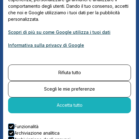
Contatti
comportamento degli utenti. Dando il tuo consenso, accetti
che noi e Google utilizziamo i tuoi dati per la pubblicità
personalizzata.
Safari di balene
Scopri di più su come Google utilizza i tuoi dati
Safari estivo di balene – Stø
Informativa sulla privacy di Google
Safari estivo di balene – Andenes
Safari invernale di balene – Tromsø
Rifiuta tutto
Contatti
info@arcticwhaletours.com
Scegli le mie preferenze
+47 47 38 46 21 (Stø & Tromsø)
+47 48 15 10 97 (Andenes)
Accetta tutto
Hamnegata 75, 8480 Andenes, Norvegia
Fiskeværsveien 17, 8438 Stø, Norvegia
Funzionalità
Archiviazione analitica