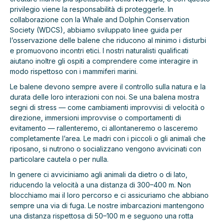
privilegio viene la responsabilità di proteggerle. In
collaborazione con la Whale and Dolphin Conservation
Society (WDCS), abbiamo sviluppato linee guida per
l’osservazione delle balene che riducono al minimo i disturbi
e promuovono incontri etici. I nostri naturalisti qualificati
aiutano inoltre gli ospiti a comprendere come interagire in
modo rispettoso con i mammiferi marini.
Le balene devono sempre avere il controllo sulla natura e la
durata delle loro interazioni con noi. Se una balena mostra
segni di stress — come cambiamenti improvvisi di velocità o
direzione, immersioni improvvise o comportamenti di
evitamento — rallenteremo, ci allontaneremo o lasceremo
completamente l’area. Le madri con i piccoli o gli animali che
riposano, si nutrono o socializzano vengono avvicinati con
particolare cautela o per nulla.
In genere ci avviciniamo agli animali da dietro o di lato,
riducendo la velocità a una distanza di 300–400 m. Non
blocchiamo mai il loro percorso e ci assicuriamo che abbiano
sempre una via di fuga. Le nostre imbarcazioni mantengono
una distanza rispettosa di 50–100 m e seguono una rotta